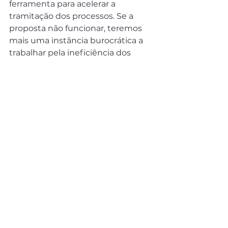
ferramenta para acelerar a 
tramitação dos processos. Se a 
proposta não funcionar, teremos 
mais uma instância burocrática a 
trabalhar pela ineficiência dos 
processos administrativos.
Nesse sentido, faltou uma melhor 
definição sobre o encerramento 
dos processos administrativos pelo 
núcleo de conciliação em relação à 
necessidade de julgamento dos 
autos de infração, que continua 
sendo atribuição da autoridade 
julgadora do órgão ambiental. 
Reafirma-se que a aplicação do 
instituto da reincidência, para 
duplicar ou triplicar o valor da 
sanção pecuniária, só é possível 