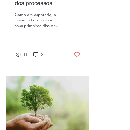
dos processos
administrativos
Como era esperado, o
ambientais
governo Lula, logo em
seus primeiros dias de
mandato, promove
alterações na legislação
ambiental brasileira. Para
a...
53
0