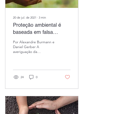
20 de jul. de 2021
∙
3
min
Proteção ambiental é
baseada em falsa
percepção do Direito
Por Alexandre Burmann e
Penal
Daniel Gerber A
averiguação da
responsabilidade
ambiental, no Brasil, passa
pela análise inicial do
artigo 225 da...
24
0