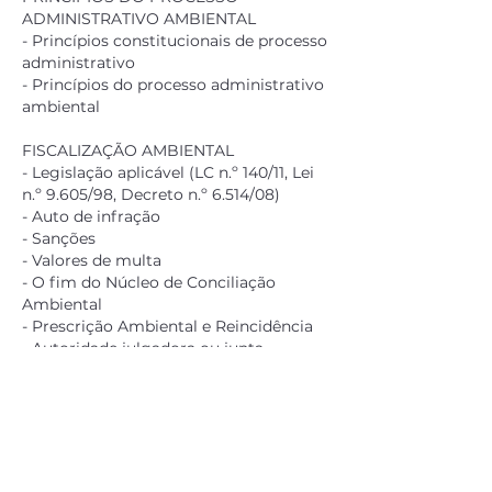
ADMINISTRATIVO AMBIENTAL
- Princípios constitucionais de processo
administrativo
- Princípios do processo administrativo
ambiental
FISCALIZAÇÃO AMBIENTAL
- Legislação aplicável (LC n.º 140/11, Lei
n.º 9.605/98, Decreto n.º 6.514/08)
- Auto de infração
- Sanções
- Valores de multa
- O fim do Núcleo de Conciliação
Ambiental
- Prescrição Ambiental e Reincidência
- Autoridade julgadora ou junta
- Defesa e recurso
- Julgamento
- Conversão de Multa Simples
- Termo de Compromisso Ambiental