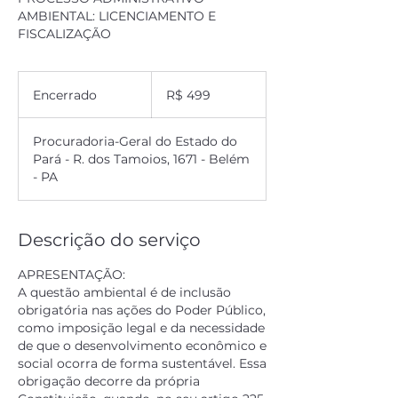
AMBIENTAL: LICENCIAMENTO E
FISCALIZAÇÃO
499
Reais
Encerrado
E
R$ 499
brasileiros
n
c
Procuradoria-Geral do Estado do
e
Pará - R. dos Tamoios, 1671 - Belém
r
- PA
r
a
d
Descrição do serviço
o
APRESENTAÇÃO:
A questão ambiental é de inclusão
obrigatória nas ações do Poder Público,
como imposição legal e da necessidade
de que o desenvolvimento econômico e
social ocorra de forma sustentável. Essa
obrigação decorre da própria