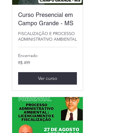
Curso Presencial em
Campo Grande - MS
FISCALIZAÇÃO E PROCESSO
ADMINISTRATIVO AMBIENTAL
Encerrado
499
R$ 499
Reais
brasileiros
Ver curso