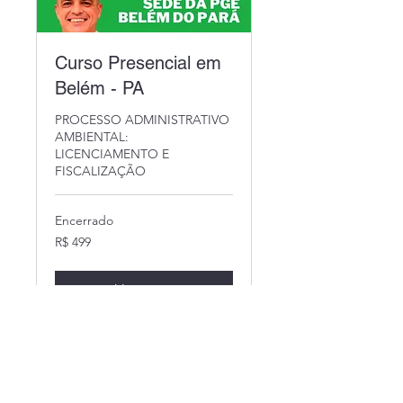
Curso Presencial em
Belém - PA
PROCESSO ADMINISTRATIVO
AMBIENTAL:
LICENCIAMENTO E
FISCALIZAÇÃO
Encerrado
499
R$ 499
Reais
brasileiros
Ver curso